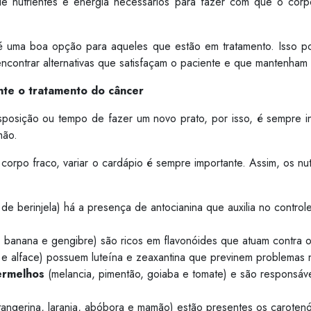
e nutrientes e energia necessários para fazer com que o corp
 é uma boa opção para aqueles que estão em tratamento. Isso p
 encontrar alternativas que satisfaçam o paciente e que mantenham
nte o tratamento do câncer
posição ou tempo de fazer um novo prato, por isso, é sempre inte
mão.
corpo fraco, variar o cardápio é sempre importante. Assim, os nu
de berinjela) há a presença de antocianina que auxilia no contro
 banana e gengibre) são ricos em flavonóides que atuam contra os 
a e alface) possuem luteína e zeaxantina que previnem problemas 
ermelhos
(melancia, pimentão, goiaba e tomate) e são responsávei
angerina, laranja, abóbora e mamão) estão presentes os carotenó