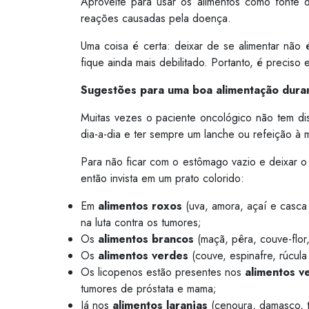
Aproveite para usar os alimentos como fonte d
reações causadas pela doença.
Uma coisa é certa: deixar de se alimentar não
fique ainda mais debilitado. Portanto, é preciso
Sugestões para uma boa alimentação dura
Muitas vezes o paciente oncológico não tem dis
dia-a-dia e ter sempre um lanche ou refeição à 
Para não ficar com o estômago vazio e deixar o 
então invista em um prato colorido:
Em
alimentos roxos
(uva, amora, açaí e casca 
na luta contra os tumores;
Os
alimentos brancos
(maçã, pêra, couve-flor,
Os
alimentos verdes
(couve, espinafre, rúcul
Os licopenos estão presentes nos
alimentos v
tumores de próstata e mama;
Já nos
alimentos laranjas
(cenoura, damasco, t