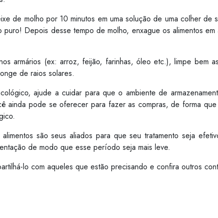
eixe de molho por 10 minutos em uma solução de uma colher de sop
ro puro! Depois desse tempo de molho, enxague os alimentos em á
s armários (ex: arroz, feijão, farinhas, óleo etc.), limpe be
longe de raios solares.
lógico, ajude a cuidar para que o ambiente de armazenamento 
ocê ainda pode se oferecer para fazer as compras, de forma que 
gico.
limentos são seus aliados para que seu tratamento seja efet
entação de modo que esse período seja mais leve.
artilhá-lo com aqueles que estão precisando e confira outros c