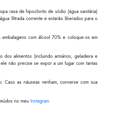
a rasa de hipoclorito de sódio (água sanitária)
gua filtrada corrente e estarão liberados para o
m as embalagens com álcool 70% e coloque-os em
dos alimentos (incluindo armários, geladeira e
ele não precise se expor a um lugar com tantas
ivo. Caso as náuseas venham, converse com sua
onteúdos no meu
Instagram
.