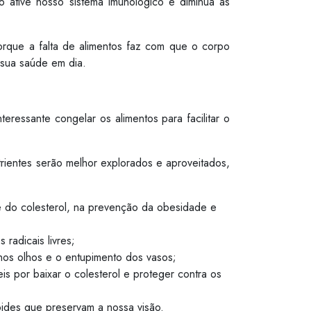
o ative nosso sistema imunológico e diminua as
orque a falta de alimentos faz com que o corpo
 sua saúde em dia.
ressante congelar os alimentos para facilitar o
trientes serão melhor explorados e aproveitados,
le do colesterol, na prevenção da obesidade e
radicais livres;
nos olhos e o entupimento dos vasos;
s por baixar o colesterol e proteger contra os
ides que preservam a nossa visão.